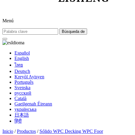
Menú
Búsqueda de
Idioma
Español
English
ไทย
Deutsch
Kreyòl Ayisyen
Português
Svenska
русский
Català
Gaeilgenah Éireann
українська
日本語
हिंदी
Inicio
/
Productos
/
Sólido WPC Decking WPC Foor