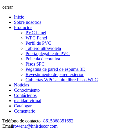
cerrar
Inicio
Sobre nosotros
Productos
PVC Panel
WPC Panel
Perfil de PVC
Tablero ultravioleta
Puerta plegable de PVC
Película decorativa
Pisos SPC
Pegatina de pared de espuma 3D
Revestimiento de pared exterior
Cubiertas WPC al aire libre Pisos WPC
Noticias
Conocimiento
Contáctenos
realidad virtual
Catalogar
Comentario
Teléfono de contacto
+8615868351652
Email
rowena@hnlsdecor.com